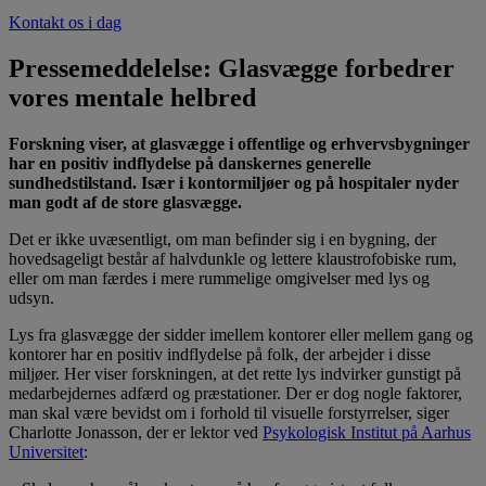
Kontakt os i dag
Pressemeddelelse: Glasvægge forbedrer
vores mentale helbred
Forskning viser, at glasvægge i offentlige og erhvervsbygninger
har en positiv indflydelse på danskernes generelle
sundhedstilstand. Især i kontormiljøer og på hospitaler nyder
man godt af de store glasvægge.
Det er ikke uvæsentligt, om man befinder sig i en bygning, der
hovedsageligt består af halvdunkle og lettere klaustrofobiske rum,
eller om man færdes i mere rummelige omgivelser med lys og
udsyn.
Lys fra glasvægge der sidder imellem kontorer eller mellem gang og
kontorer har en positiv indflydelse på folk, der arbejder i disse
miljøer. Her viser forskningen, at det rette lys indvirker gunstigt på
medarbejdernes adfærd og præstationer. Der er dog nogle faktorer,
man skal være bevidst om i forhold til visuelle forstyrrelser, siger
Charlotte Jonasson, der er lektor ved
Psykologisk Institut på Aarhus
Universitet
: