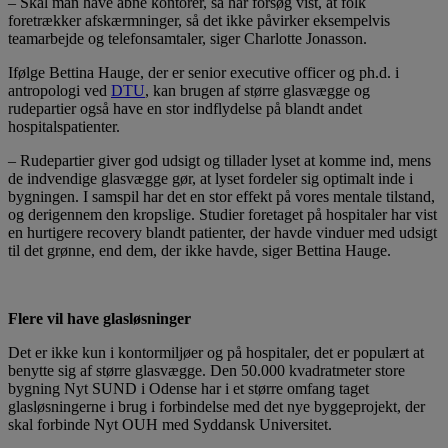
– Skal man have åbne kontorer, så har forsøg vist, at folk
foretrækker afskærmninger, så det ikke påvirker eksempelvis
teamarbejde og telefonsamtaler, siger Charlotte Jonasson.
Ifølge Bettina Hauge, der er senior executive officer og ph.d. i
antropologi ved
DTU
, kan brugen af større glasvægge og
rudepartier også have en stor indflydelse på blandt andet
hospitalspatienter.
– Rudepartier giver god udsigt og tillader lyset at komme ind, mens
de indvendige glasvægge gør, at lyset fordeler sig optimalt inde i
bygningen. I samspil har det en stor effekt på vores mentale tilstand,
og derigennem den kropslige. Studier foretaget på hospitaler har vist
en hurtigere recovery blandt patienter, der havde vinduer med udsigt
til det grønne, end dem, der ikke havde, siger Bettina Hauge.
Flere vil have glasløsninger
Det er ikke kun i kontormiljøer og på hospitaler, det er populært at
benytte sig af større glasvægge. Den 50.000 kvadratmeter store
bygning Nyt SUND i Odense har i et større omfang taget
glasløsningerne i brug i forbindelse med det nye byggeprojekt, der
skal forbinde Nyt OUH med Syddansk Universitet.