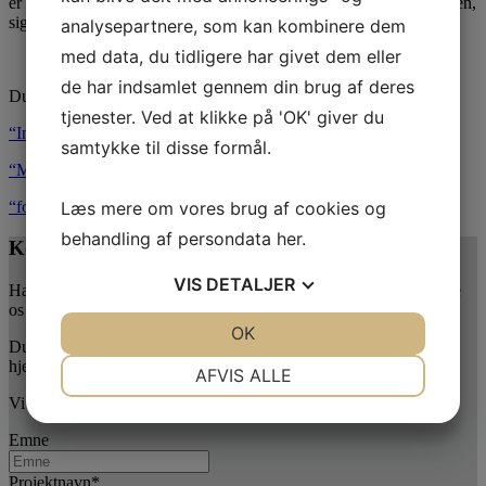
er en af ambitionerne med at koble Nyt Sund og Nyt OUH sammen,
siger Janina Zerbe, der er kreativ partner i
KHR Architecture
.
analysepartnere, som kan kombinere dem
med data, du tidligere har givet dem eller
de har indsamlet gennem din brug af deres
Du læser også artiklen i disse tidsskrifter:
tjenester. Ved at klikke på 'OK' giver du
“Indret”
samtykke til disse formål.
“Magasinet indretning”
“foad”
Læs mere om vores brug af cookies og
behandling af persondata
her
.
Kontakt Lafuco i dag
VIS
DETALJER
Har du spørgsmål eller en forespørgsel til Lafuco, kan du kontakte
os på telefon
+45 43 53 40 40
.
JA
NEJ
OK
JA
NEJ
Du kan også sende os en besked ved at udfylde formularen her på
NØDVENDIGE
PRÆFERENCER
hjemmesiden.
AFVIS ALLE
Vi glæder os til at høre fra dig.
JA
NEJ
JA
NEJ
Emne
MARKETING
STATISTIK
Projektnavn
*