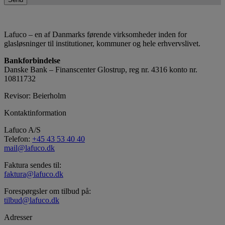
Lafuco – en af Danmarks førende virksomheder inden for
glasløsninger til institutioner, kommuner og hele erhvervslivet.
Bankforbindelse
​Danske Bank – Finanscenter Glostrup, reg nr. 4316 konto nr.
10811732
Revisor: Beierholm
Kontaktinformation
Lafuco A/S
Telefon:
+45 43 53 40 40
mail@lafuco.dk
Faktura sendes til:
faktura@lafuco.dk
Forespørgsler om tilbud på:
tilbud@lafuco.dk
Adresser