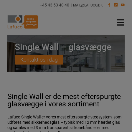
Hop
+45 43 53 40 40
|
MAIL@LAFUCO.DK
til
indholdet
Single Wall – glasvægge
Kontakt os i dag
Single Wall er de mest efterspurgte
glasvægge i vores sortiment
Lafuco Single Wall er vores mest efterspurgte vægsystem, som
udføres med
sikkerhedsglas
– typisk med 12 mm hærdet glas
og samles med 3 mm transparent silikonebånd eller med