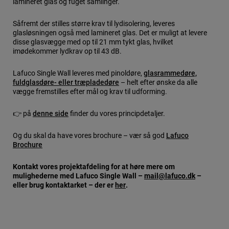
lamineret glas og fuget samlinger.
Såfremt der stilles større krav til lydisolering, leveres
glasløsningen også med lamineret glas. Det er muligt at levere
disse glasvægge med op til 21 mm tykt glas, hvilket
imødekommer lydkrav op til 43 dB.
Lafuco Single Wall leveres med pinoldøre,
glasrammedøre,
fuldglasdøre- eller træpladedøre
– helt efter ønske da alle
vægge fremstilles efter mål og krav til udforming.
👉 på
denne side
finder du vores principdetaljer.
Og du skal da have vores brochure – vær så god
Lafuco
Brochure
Kontakt vores projektafdeling for at høre mere om
mulighederne med Lafuco Single Wall –
mail@lafuco.dk
–
eller brug kontaktarket – der er
her
.