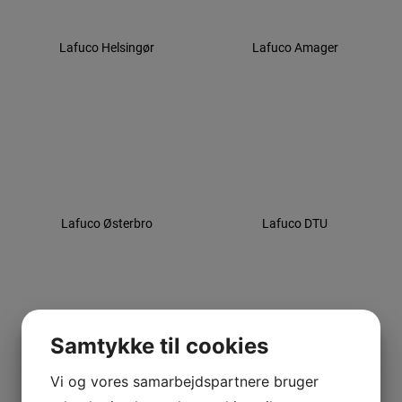
Lafuco Helsingør
Lafuco Amager
Lafuco Østerbro
Lafuco DTU
Samtykke til cookies
Vi og vores samarbejdspartnere bruger
Lafuco Roskilde
Shelhuset III