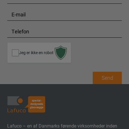
a
a
t
v
v
E
o
n
n
-
p
*
*
m
l
T
a
y
e
i
s
l
l
e
e
Jeg er ikke en robot
s
*
f
o
n
Send
*
Lafuco – en af Danmarks førende virksomheder inden