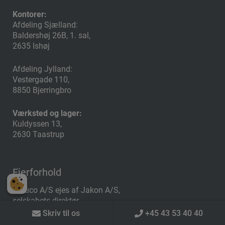
Kontorer:
Afdeling Sjælland:
Baldershøj 26B, 1. sal,
2635 Ishøj
Afdeling Jylland:
Vestergade 110,
8850 Bjerringbro
Værksted og lager:
Kuldyssen 13,
2630 Taastrup
Ejerforhold
Lafuco A/S ejes af Jakon A/S,
selskabets direktør
Ole Kjeldgård Madsen,
Skriv til os
+45 43 53 40 40
Henrik Jensen,