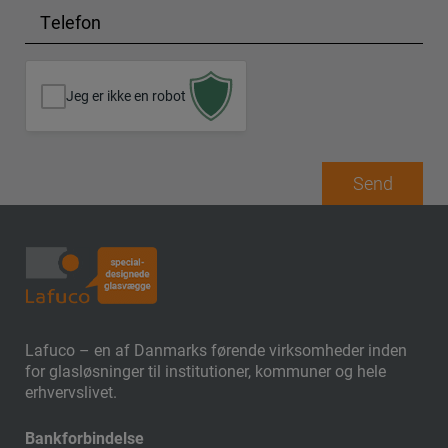
m
l
T
a
y
e
i
s
l
l
e
e
Jeg er ikke en robot
s
*
f
o
n
Send
*
Lafuco – en af Danmarks førende virksomheder inden
for glasløsninger til institutioner, kommuner og hele
erhvervslivet.
Bankforbindelse