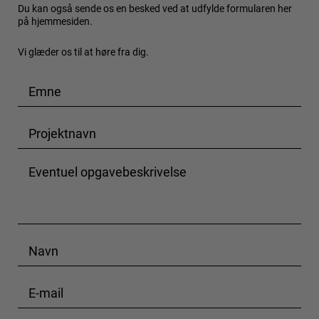
Du kan også sende os en besked ved at udfylde formularen her
på hjemmesiden.
Vi glæder os til at høre fra dig.
E
m
n
P
e
r
o
P
j
r
e
o
k
j
t
e
N
n
k
a
a
t
v
v
E
o
n
n
-
p
*
*