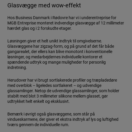
Glasvægge med wow-effekt
Hos Business Danmark i Rødovre har vi i underentreprise for
MGB Entreprise monteret indvendige glasvægge af 12 millimeter
hærdet glas og i 2 forskudte etager.
Løsningen giver et helt unikt indtryk til omgivelserne.
Glasvæggene har zigzag-form, og på grund af det får både
gangarealet, der ellers kan blive monotont i konventionelle
løsninger, og medarbejdernes individuelle kontorer et
spændende udtryk og mange muligheder for personlig
indretning.
Herudover har vi brugt sortlakerede profiler og træpladedøre
med overblok – ligeledes sortlakeret – og udvendige
glassamlinger. Netop de udvendige glassamlinger, som holder
stabilt med blot 3 millimeter silikone mellem glasset, gør
udtrykket helt enkelt og eksklusivt.
Bemærk i øvrigt også glasvæggene, som står på
vindueskarmene, der giver et ekstra indtryk af lys og luftighed
tværs gennem de individuelle rum.