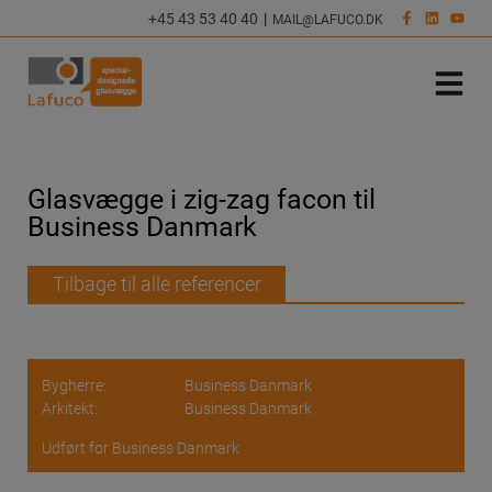
Hop
+45 43 53 40 40
|
MAIL@LAFUCO.DK
til
indholdet
Glasvægge i zig-zag facon til
Business Danmark
Tilbage til alle referencer
Bygherre:
Business Danmark
Arkitekt:
Business Danmark
Udført for Business Danmark