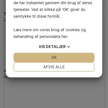
de har indsamlet gennem din brug af deres
tjenester. Ved at klikke på 'OK' giver du
Toldbodgade
samtykke til disse formål.
Læs mere om vores brug af cookies og
behandling af persondata
her
.
VIS
DETALJER
JA
NEJ
OK
JA
NEJ
NØDVENDIGE
PRÆFERENCER
AFVIS ALLE
Jægersborg Allé
JA
NEJ
JA
NEJ
MARKETING
STATISTIK