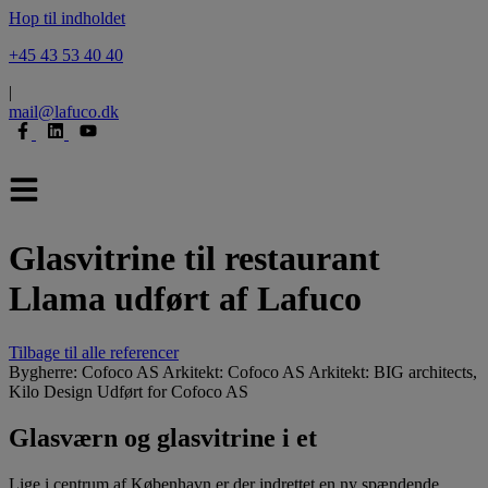
Hop til indholdet
+45 43 53 40 40
|
mail@lafuco.dk
Glasvitrine til restaurant
Llama udført af Lafuco
Tilbage til alle referencer
Bygherre:
Cofoco AS
Arkitekt:
Cofoco AS Arkitekt: BIG architects,
Kilo Design
Udført for Cofoco AS
Glasværn og glasvitrine i et
Lige i centrum af København er der indrettet en ny spændende