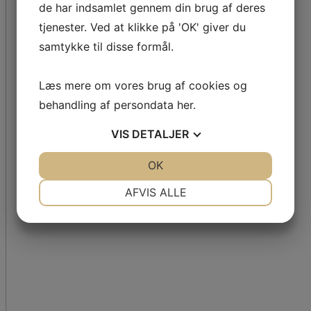
de har indsamlet gennem din brug af deres
tjenester. Ved at klikke på 'OK' giver du
samtykke til disse formål.
Læs mere om vores brug af cookies og
behandling af persondata
her
.
VIS
DETALJER
JA
NEJ
OK
JA
NEJ
NØDVENDIGE
PRÆFERENCER
AFVIS ALLE
JA
NEJ
JA
NEJ
MARKETING
STATISTIK