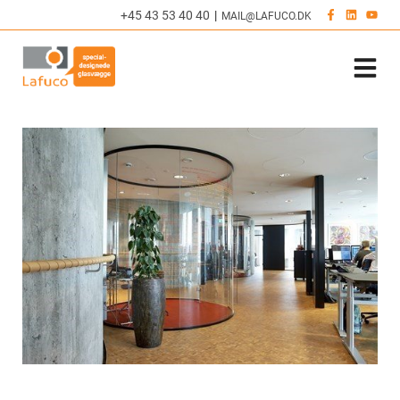
Hop
+45 43 53 40 40
|
MAIL@LAFUCO.DK
til
indholdet