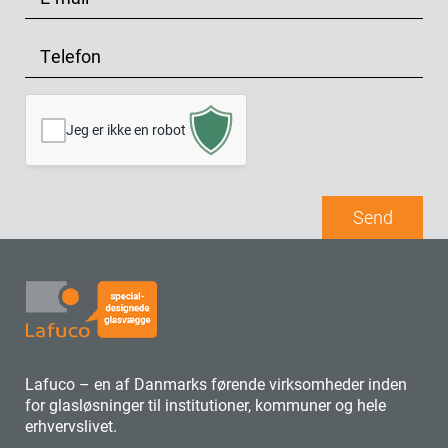
n
-
p
*
*
m
l
T
a
y
e
i
s
l
l
e
e
Jeg er ikke en robot
s
*
f
o
n
Send
*
Lafuco – en af Danmarks førende virksomheder inden
for glasløsninger til institutioner, kommuner og hele
erhvervslivet.