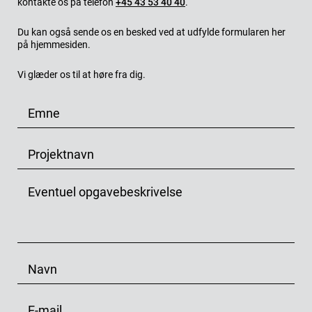
kontakte os på telefon
+45 43 53 40 40
.
Du kan også sende os en besked ved at udfylde formularen her
på hjemmesiden.
Vi glæder os til at høre fra dig.
E
m
n
P
e
r
o
P
j
r
e
o
k
j
t
e
N
n
k
a
a
t
v
v
E
o
n