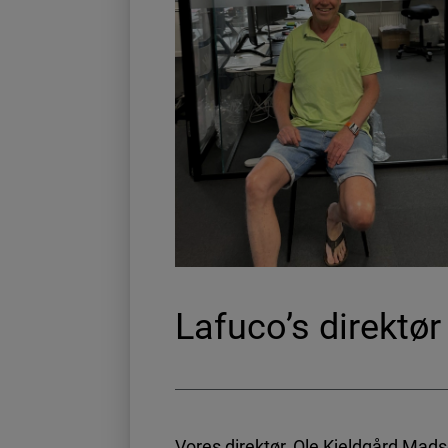
Lafuco’s direktør
Vores direktør, Ole Kjeldgård Madsen