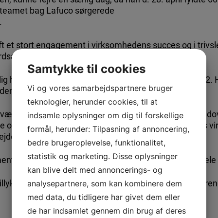
 i teamet bag Lafuco sørgerede
.
ft et stort engagement i virksomhedens succes og i trivs
rdsat.
Samtykke til cookies
illig hos Matematikcenteret og har været det siden 2012. H
Vi og vores samarbejdspartnere bruger
 dens muligheder.
teknologier, herunder cookies, til at
er værdsætter menneskelige relationer og samarbejde ud
indsamle oplysninger om dig til forskellige
nde og omsorgsfuldt miljø har han ikke kun styrket vores 
formål, herunder: Tilpasning af annoncering,
rbejder tæt sammen med.
bedre brugeroplevelse, funktionalitet,
statistik og marketing. Disse oplysninger
nt er Ole kendt for sin generøsitet og glæde ved at dele 
kan blive delt med annoncerings- og
t tillykke og ser frem til mange flere år med hans inspire
analysepartnere, som kan kombinere dem
med data, du tidligere har givet dem eller
de har indsamlet gennem din brug af deres