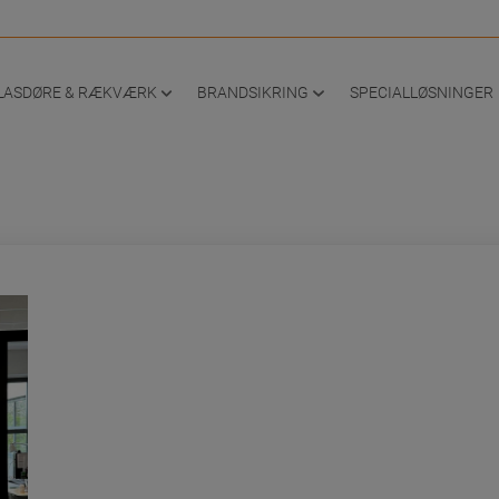
LASDØRE & RÆKVÆRK
BRANDSIKRING
SPECIALLØSNINGER