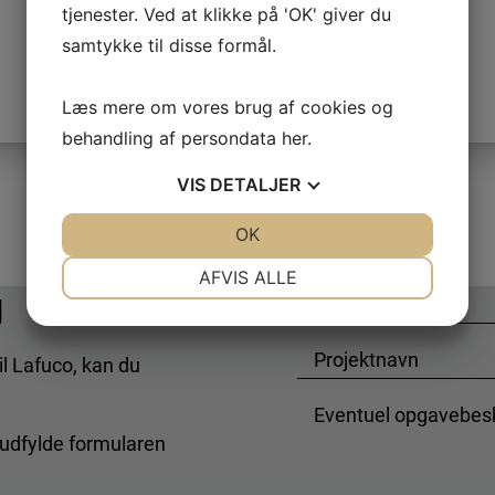
tjenester. Ved at klikke på 'OK' giver du
on
samtykke til disse formål.
Læs mere om vores brug af cookies og
behandling af persondata
her
.
VIS
DETALJER
JA
NEJ
OK
JA
NEJ
NØDVENDIGE
PRÆFERENCER
AFVIS ALLE
g
E
JA
NEJ
JA
NEJ
m
MARKETING
STATISTIK
n
P
il Lafuco, kan du
e
r
o
P
j
r
udfylde formularen
e
o
k
j