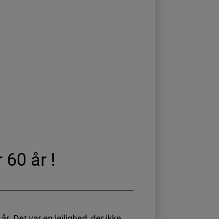
 60 år !
år. Det var en lejlighed, der ikke