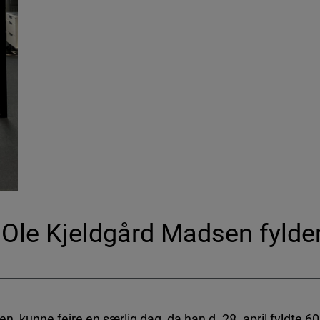
 Ole Kjeldgård Madsen fylder
, kunne fejre en særlig dag, da han d. 28. april fyldte 60 